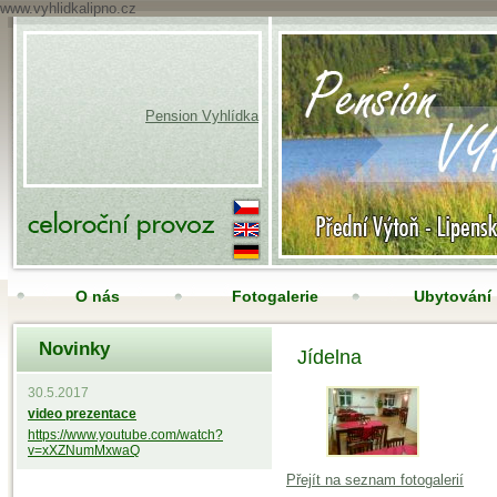
www.vyhlidkalipno.cz
Pension Vyhlídka
O nás
Fotogalerie
Ubytování
Novinky
Nabídka služeb
Restaurace
Rezervuj
Jídelna
30.5.2017
video prezentace
https://www.youtube.com/watch?
v=xXZNumMxwaQ
Přejít na seznam fotogalerií