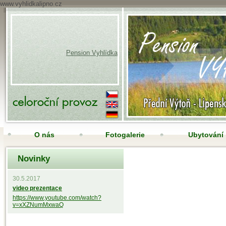
www.vyhlidkalipno.cz
Pension Vyhlídka
O nás
Fotogalerie
Ubytování
Novinky
Nabídka služeb
Restaurace
Rezervuj
30.5.2017
video prezentace
https://www.youtube.com/watch?
v=xXZNumMxwaQ